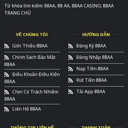
Từ khóa tìm kiếm: 88AA, 88 AA, 88AA CASINO, 88AA
TRANG CHỦ
VỀ CHÚNG TÔI
HƯỚNG DẪN
Giới Thiệu 88AA
Đăng Ký 88AA
Chính Sách Bảo Mật
Đăng Nhập 88AA
88AA
Nạp Tiền 88AA
Điều Khoản Điều Kiện
Rút Tiền 88AA
88AA
Tải App 88AA
Chơi Có Trách Nhiệm
88AA
Liên Hệ 88AA
THÔNG TIN LIÊN HỆ
THANH TOÁN