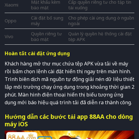
Mật khẩu kèm
Cấp quyền riêng tư cho tập tin
Xiaomi
bảo mật
tải xuống
Cài đặt bổ sung
Cho phép cài ứng dụng ở nguồn
Oppo
máy
ngoài
Quyền riêng tư
Quản lý quyền hệ thống cài đặt
Vivo
bảo mật
tệp APK
Hoàn tất cài đặt ứng dụng
Khách hàng mở thư mục chứa tệp APK vừa tải về máy
rồi bấm chọn lệnh cài đặt hiển thị ngay trên màn hình.
Trình biên dịch mã nguồn tự động giải nén dữ liệu thiết
lập môi trường chạy ứng dụng trong khoảng thời gian 2
phút. Màn hình điện thoại hiển thị biểu tượng ứng
dụng mới báo hiệu quá trình tải đã diễn ra thành công.
Hướng dẫn các bước tải app 88AA cho dòng
máy iOS