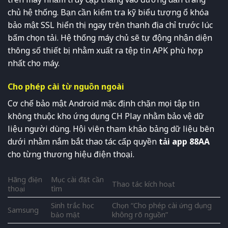
chủ hệ thống. Bạn cần kiểm tra kỹ biểu tượng ổ khóa
bảo mật SSL hiển thị ngay trên thanh địa chỉ trước lúc
bấm chọn tải. Hệ thống máy chủ sẽ tự động nhận diện
thông số thiết bị nhằm xuất ra tệp tin APK phù hợp
nhất cho máy.
Cho phép cài từ nguồn ngoài
Cơ chế bảo mật Android mặc định chặn mọi tập tin
không thuộc kho ứng dụng CH Play nhằm bảo vệ dữ
liệu người dùng. Hội viên tham khảo bảng dữ liệu bên
dưới nhằm nắm bắt thao tác cấp quyền
tải app 88AA
cho từng thương hiệu điện thoại.
Hãng điện
Mục cài đặt cần
Thao tác kích hoạt
thoại
tìm
Sinh trắc học
Chọn “Cho phép cài ứng dụng
Samsung
bảo mật
không rõ nguồn”