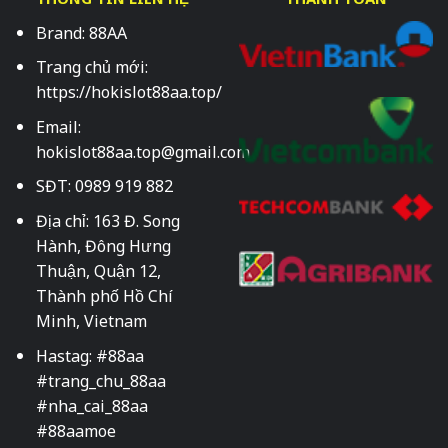
Brand: 88AA
Trang chủ mới:
https://hokislot88aa.top/
Email:
hokislot88aa.top@gmail.com
SĐT: 0989 919 882
Địa chỉ: 163 Đ. Song
Hành, Đông Hưng
Thuận, Quận 12,
Thành phố Hồ Chí
Minh, Vietnam
Hastag: #88aa
#trang_chu_88aa
#nha_cai_88aa
#88aamoe