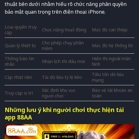
thuật bên dưới nhằm hiểu rõ chức năng phân quyền
bảo mật quan trọng trên điện thoại iPhone.
Loại quyền truy
Chức năng hoạt động
Mức độ can thiệp
cập
Cho phép chạy phần
Quản lý thiết bị
Mức độ hệ thống lõi
mềm
Thông báo tin
Hiển thị ngoài màn
Nhận lịch thi đấu mới
nhắn
hình
Tiêu tốn dữ liệu
Cập nhật nền
Tải dữ liệu tỷ lệ kèo
mạng
Xác định khu vực
Bảo vệ tài khoản an
Truy cập vị trí
người chơi
toàn
Những lưu ý khi người chơi thực hiện tải
app 88AA