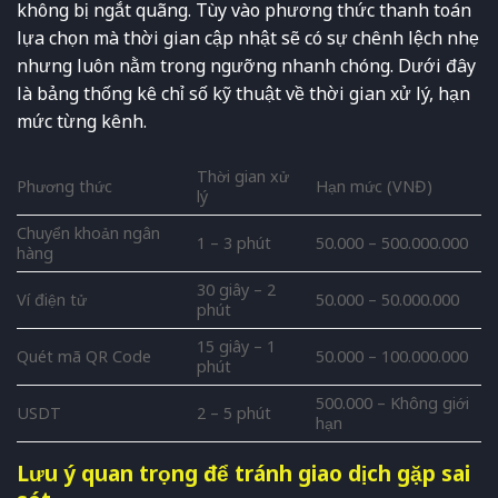
không bị ngắt quãng. Tùy vào phương thức thanh toán
lựa chọn mà thời gian cập nhật sẽ có sự chênh lệch nhẹ
nhưng luôn nằm trong ngưỡng nhanh chóng. Dưới đây
là bảng thống kê chỉ số kỹ thuật về thời gian xử lý, hạn
mức từng kênh.
Thời gian xử
Phương thức
Hạn mức (VNĐ)
lý
Chuyển khoản ngân
1 – 3 phút
50.000 – 500.000.000
hàng
30 giây – 2
Ví điện tử
50.000 – 50.000.000
phút
15 giây – 1
Quét mã QR Code
50.000 – 100.000.000
phút
500.000 – Không giới
USDT
2 – 5 phút
hạn
Lưu ý quan trọng để tránh giao dịch gặp sai