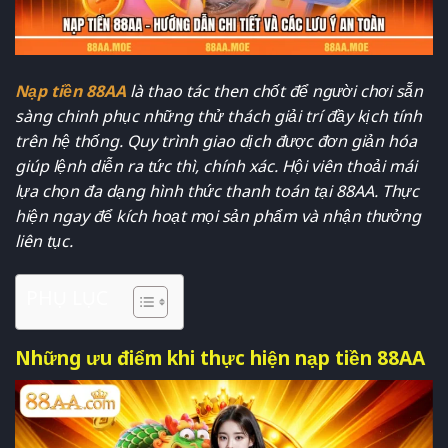
Nạp tiền 88AA
là thao tác then chốt để người chơi sẵn
sàng chinh phục những thử thách giải trí đầy kịch tính
trên hệ thống. Quy trình giao dịch được đơn giản hóa
giúp lệnh diễn ra tức thì, chính xác. Hội viên thoải mái
lựa chọn đa dạng hình thức thanh toán tại 88AA. Thực
hiện ngay để kích hoạt mọi sản phẩm và nhận thưởng
liên tục.
PHỤ LỤC
Những ưu điểm khi thực hiện nạp tiền 88AA