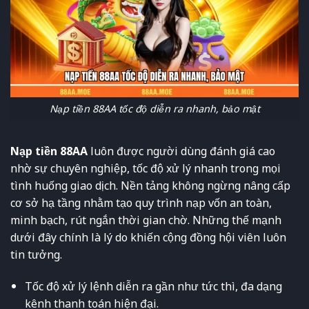
Nạp tiền 88AA tốc độ diễn ra nhanh, bảo mật
Nạp tiền 88AA
luôn được người dùng đánh giá cao
nhờ sự chuyên nghiệp, tốc độ xử lý nhanh trong mọi
tình huống giao dịch. Nền tảng không ngừng nâng cấp
cơ sở hạ tầng nhằm tạo quy trình nạp vốn an toàn,
minh bạch, rút ngắn thời gian chờ. Những thế mạnh
dưới đây chính là lý do khiến cộng đồng hội viên luôn
tin tưởng.
Tốc độ xử lý lệnh diễn ra gần như tức thì, đa dạng
kênh thanh toán hiện đại.