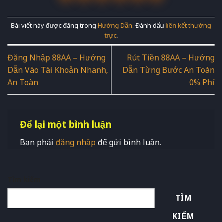
Bài viết này được đăng trong
Hướng Dẫn
. Đánh dấu
liên kết thường
trực
.
Đăng Nhập 88AA – Hướng
Rút Tiền 88AA – Hướng
Dẫn Vào Tài Khoản Nhanh,
Dẫn Từng Bước An Toàn
An Toàn
0% Phí
Để lại một bình luận
Bạn phải
đăng nhập
để gửi bình luận.
Tìm kiếm
TÌM
KIẾM