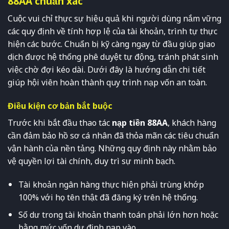
88AA chuẩn xác
Cuộc vui chỉ thực sự hiệu quả khi người dùng nắm vững
các quy định về tính hợp lệ của tài khoản, trình tự thực
hiện các bước. Chuẩn bị kỹ càng ngay từ đầu giúp giao
dịch được hệ thống phê duyệt tự động, tránh phát sinh
việc chờ đợi kéo dài. Dưới đây là hướng dẫn chi tiết
giúp hội viên hoàn thành quy trình nạp vốn an toàn.
Điều kiện cơ bản bắt buộc
Trước khi bắt đầu thao tác
nạp tiền 88AA
, khách hàng
cần đảm bảo hồ sơ cá nhân đã thỏa mãn các tiêu chuẩn
vận hành của nền tảng. Những quy định này nhằm bảo
vệ quyền lợi tài chính, duy trì sự minh bạch.
Tài khoản ngân hàng thực hiện phải trùng khớp
100% với họ tên thật đã đăng ký trên hệ thống.
Số dư trong tài khoản thanh toán phải lớn hơn hoặc
bằng mức vốn dự định nạp vào.