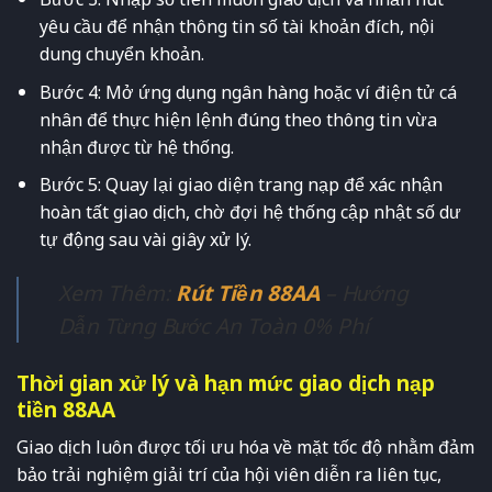
yêu cầu để nhận thông tin số tài khoản đích, nội
dung chuyển khoản.
Bước 4: Mở ứng dụng ngân hàng hoặc ví điện tử cá
nhân để thực hiện lệnh đúng theo thông tin vừa
nhận được từ hệ thống.
Bước 5: Quay lại giao diện trang nạp để xác nhận
hoàn tất giao dịch, chờ đợi hệ thống cập nhật số dư
tự động sau vài giây xử lý.
Xem Thêm:
Rút Tiền 88AA
– Hướng
Dẫn Từng Bước An Toàn 0% Phí
Thời gian xử lý và hạn mức giao dịch nạp
tiền 88AA
Giao dịch luôn được tối ưu hóa về mặt tốc độ nhằm đảm
bảo trải nghiệm giải trí của hội viên diễn ra liên tục,