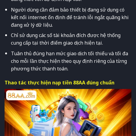
Người dùng cần đảm bảo thiết bị đang sử dụng có
kết nối internet ổn định để tránh lỗi ngắt quãng khi
đang xử lý dữ liệu.
Chỉ sử dụng các số tài khoản đích được hệ thống
cung cấp tại thời điểm giao dịch hiện tại.
Tuân thủ đúng hạn mức giao dịch tối thiểu và tối đa
cho mỗi lần thực hiện theo quy định riêng của từng
phương thức thanh toán.
Thao tác thực hiện nạp tiền 88AA đúng chuẩn