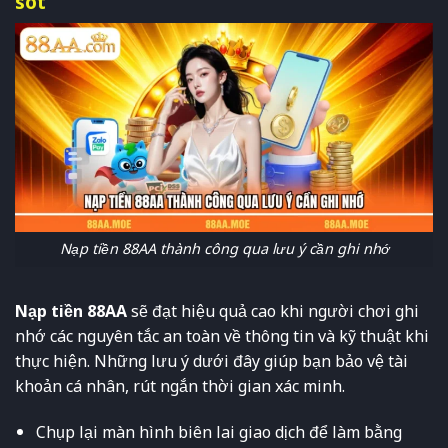
sót
Nạp tiền 88AA thành công qua lưu ý cần ghi nhớ
Nạp tiền 88AA
sẽ đạt hiệu quả cao khi người chơi ghi
nhớ các nguyên tắc an toàn về thông tin và kỹ thuật khi
thực hiện. Những lưu ý dưới đây giúp bạn bảo vệ tài
khoản cá nhân, rút ngắn thời gian xác minh.
Chụp lại màn hình biên lai giao dịch để làm bằng