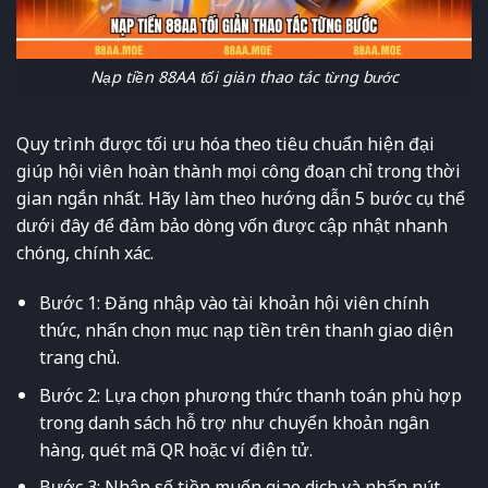
Nạp tiền 88AA tối giản thao tác từng bước
Quy trình được tối ưu hóa theo tiêu chuẩn hiện đại
giúp hội viên hoàn thành mọi công đoạn chỉ trong thời
gian ngắn nhất. Hãy làm theo hướng dẫn 5 bước cụ thể
dưới đây để đảm bảo dòng vốn được cập nhật nhanh
chóng, chính xác.
Bước 1: Đăng nhập vào tài khoản hội viên chính
thức, nhấn chọn mục nạp tiền trên thanh giao diện
trang chủ.
Bước 2: Lựa chọn phương thức thanh toán phù hợp
trong danh sách hỗ trợ như chuyển khoản ngân
hàng, quét mã QR hoặc ví điện tử.
Bước 3: Nhập số tiền muốn giao dịch và nhấn nút