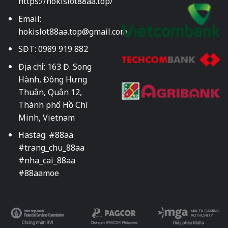
https://hokislot88aa.top/
Email:
hokislot88aa.top@gmail.com
SĐT: 0989 919 882
Địa chỉ: 163 Đ. Song
Hành, Đông Hưng
Thuận, Quận 12,
Thành phố Hồ Chí
Minh, Vietnam
Hastag: #88aa
#trang_chu_88aa
#nha_cai_88aa
#88aamoe