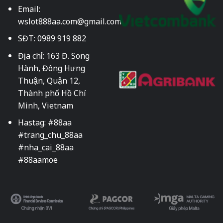
Email:
wslot888aa.com@gmail.com
SĐT: 0989 919 882
Địa chỉ: 163 Đ. Song
Hành, Đông Hưng
Thuận, Quận 12,
Thành phố Hồ Chí
Minh, Vietnam
Hastag: #88aa
#trang_chu_88aa
#nha_cai_88aa
#88aamoe