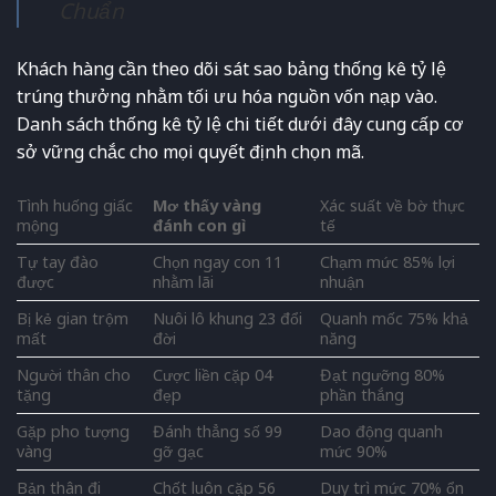
Chuẩn
Khách hàng cần theo dõi sát sao bảng thống kê tỷ lệ
trúng thưởng nhằm tối ưu hóa nguồn vốn nạp vào.
Danh sách thống kê tỷ lệ chi tiết dưới đây cung cấp cơ
sở vững chắc cho mọi quyết định chọn mã.
Tình huống giấc
Mơ thấy vàng
Xác suất về bờ thực
mộng
đánh con gì
tế
Tự tay đào
Chọn ngay con 11
Chạm mức 85% lợi
được
nhằm lãi
nhuận
Bị kẻ gian trộm
Nuôi lô khung 23 đổi
Quanh mốc 75% khả
mất
đời
năng
Người thân cho
Cược liền cặp 04
Đạt ngưỡng 80%
tặng
đẹp
phần thắng
Gặp pho tượng
Đánh thẳng số 99
Dao động quanh
vàng
gỡ gạc
mức 90%
Bản thân đi
Chốt luôn cặp 56
Duy trì mức 70% ổn