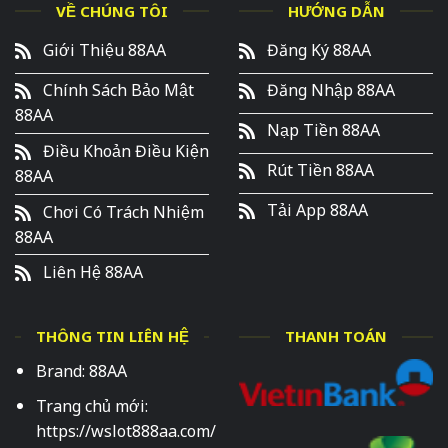
VỀ CHÚNG TÔI
HƯỚNG DẪN
Giới Thiệu 88AA
Đăng Ký 88AA
Chính Sách Bảo Mật
Đăng Nhập 88AA
88AA
Nạp Tiền 88AA
Điều Khoản Điều Kiện
Rút Tiền 88AA
88AA
Tải App 88AA
Chơi Có Trách Nhiệm
88AA
Liên Hệ 88AA
THÔNG TIN LIÊN HỆ
THANH TOÁN
Brand: 88AA
Trang chủ mới:
https://wslot888aa.com/