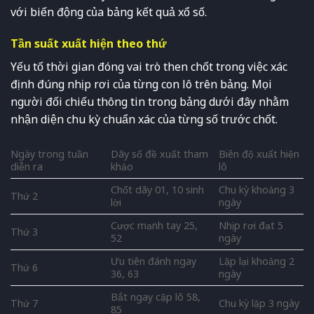
với biến động của bảng kết quả xổ số.
Tần suất xuất hiện theo thứ
Yếu tố thời gian đóng vai trò then chốt trong việc xác
định đúng nhịp rơi của từng con lô trên bảng. Mọi
người đối chiếu thông tin trong bảng dưới đây nhằm
nhận diện chu kỳ chuẩn xác của từng số trước chốt.
Ngày trong tuần
Dãy số đề xuất tham
Biên độ xuất hiện
diễn ra
khảo
lô
Chốt dãy 01, 10 sinh
Chu kỳ khoảng 3
Thứ 2
lời
ngày
Cược mạnh tay 25,
Nhịp rơi đạt 5
Thứ 3
52
ngày
Ưu tiên đánh ngay
Lặp lại khoảng 2
Thứ 6
36, 63
ngày
Bắt ngay cặp lô 58,
Thứ 7
Chu kỳ lặp 3 ngày
85