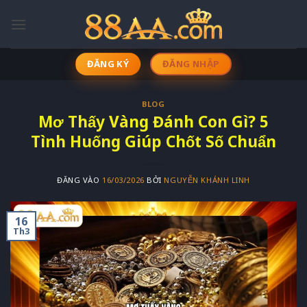
Bỏ
qua
nội
dung
ĐĂNG KÝ
ĐĂNG NHẬP
BLOG
Mơ Thấy Vàng Đánh Con Gì? 5
Tình Huống Giúp Chốt Số Chuẩn
ĐĂNG VÀO
16/03/2026
BỞI
NGUYỄN KHÁNH LINH
16
Th3