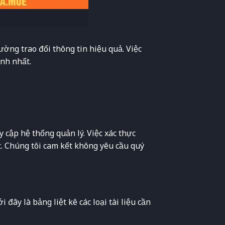
ờng trao đổi thông tin hiệu quả. Việc
anh nhất.
 cập hệ thống quản lý. Việc xác thực
t. Chúng tôi cam kết không yêu cầu quý
ới đây là bảng liệt kê các loại tài liệu cần