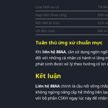
Loại hình sự cố
Tài li
Nạp tiền chưa cộng
Biên l
Rút tiền bị treo
Lịch s
Lỗi đặt cược
Mã số 
Tuân thủ ứng xử chuẩn mực
Khi
liên hệ 88AA
, cần sử dụng ngôn ngữ 
đối với những cá nhân có hành vi lăng m
phát sinh được xử lý theo hướng có lợi
Kết luận
Liên hệ 88AA
chính là cầu nối vững chắ
không ngừng nâng cấp hệ thống liên lạc 
với bộ phận CSKH ngay lúc này để nhận h