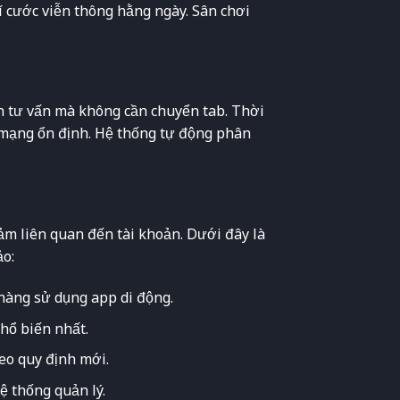
í cước viễn thông hằng ngày. Sân chơi
ên tư vấn mà không cần chuyển tab. Thời
n mạng ổn định. Hệ thống tự động phân
ảm liên quan đến tài khoản. Dưới đây là
ảo:
hàng sử dụng app di động.
phổ biến nhất.
eo quy định mới.
ệ thống quản lý.