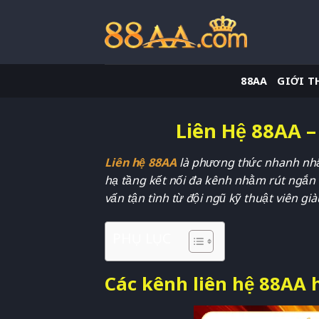
Bỏ
qua
nội
dung
88AA
GIỚI T
Liên Hệ 88AA 
Liên hệ 88AA
là phương thức nhanh nhất
hạ tầng kết nối đa kênh nhằm rút ngắn 
vấn tận tình từ đội ngũ kỹ thuật viên gi
PHỤ LỤC
Các kênh liên hệ 88AA 