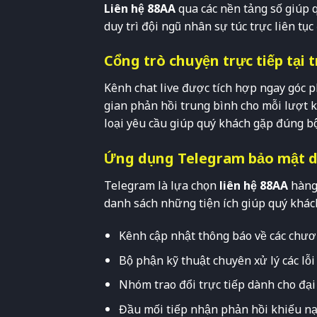
Liên hệ 88AA
qua các nền tảng số giúp q
duy trì đội ngũ nhân sự túc trực liên tụ
Cổng trò chuyện trực tiếp tại 
Kênh chat live được tích hợp ngay góc 
gian phản hồi trung bình cho mỗi lượt 
loại yêu cầu giúp quý khách gặp đúng bộ
Ứng dụng Telegram bảo mật dữ
Telegram là lựa chọn
liên hệ 88AA
hàng 
danh sách những tiện ích giúp quý khác
Kênh cập nhật thông báo về các chươ
Bộ phận kỹ thuật chuyên xử lý các lỗi
Nhóm trao đổi trực tiếp dành cho đại
Đầu mối tiếp nhận phản hồi khiếu nại 