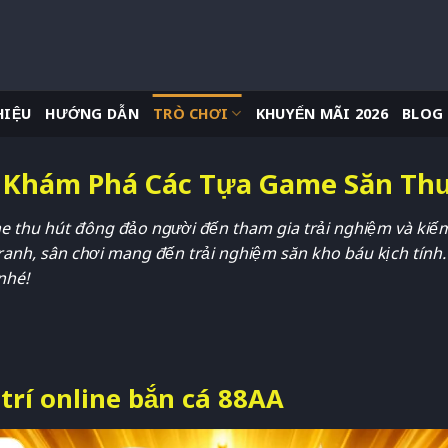
HIỆU
HƯỚNG DẪN
TRÒ CHƠI
KHUYẾN MÃI 2026
BLOG
– Khám Phá Các Tựa Game Săn Th
ine thu hút đông đảo người đến tham gia trải nghiệm và kiế
ranh, sân chơi mang đến trải nghiệm săn kho báu kịch tính.
nhé!
trí online bắn cá 88AA