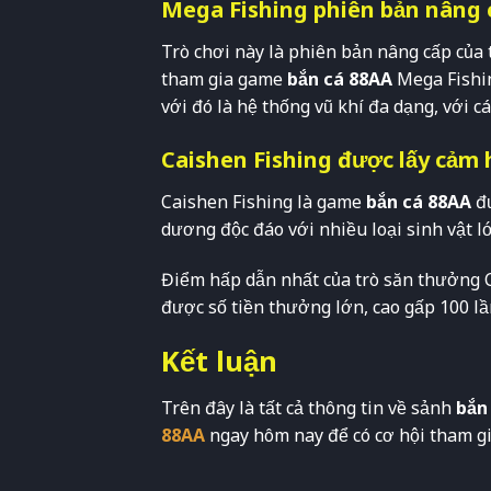
Mega Fishing phiên bản nâng 
Trò chơi này là phiên bản nâng cấp của 
tham gia game
bắn cá 88AA
Mega Fishin
với đó là hệ thống vũ khí đa dạng, với c
Caishen Fishing được lấy cảm 
Caishen Fishing là game
bắn cá 88AA
đư
dương độc đáo với nhiều loại sinh vật l
Điểm hấp dẫn nhất của trò săn thưởng C
được số tiền thưởng lớn, cao gấp 100 lầ
Kết luận
Trên đây là tất cả thông tin về sảnh
bắn
88AA
ngay hôm nay để có cơ hội tham gi