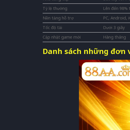
Tỷ lệ thưởng
Lên đến 98% t
Nền tảng hỗ trợ
PC, Android, 
Tốc độ tải
Dưới 3 giây
Cập nhật game mới
Hàng tháng
Danh sách những đơn v