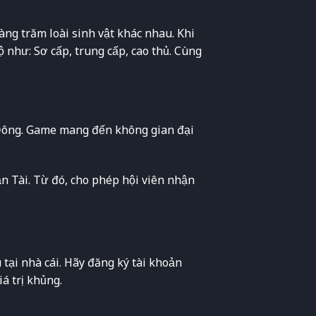
àng trăm loài sinh vật khác nhau. Khi
 như: Sơ cấp, trung cấp, cao thủ. Cùng
Đông. Game mang đến không gian đại
n Tài. Từ đó, cho phép hội viên nhận
tại nhà cái. Hãy đăng ký tài khoản
á trị khủng.