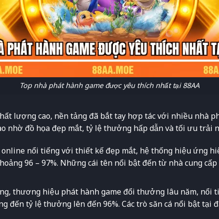
Top nhà phát hành game được yêu thích nhất tại 88AA
hất lượng cao, nền tảng đã bắt tay hợp tác với nhiều nhà ph
o nhờ đồ họa đẹp mắt, tỷ lệ thưởng hấp dẫn và tối ưu trải
online nổi tiếng với thiết kế đẹp mắt, hệ thống hiệu ứng hiện
hoảng 96 – 97%. Những cái tên nổi bật đến từ nhà cung cấp n
ming, thương hiệu phát hành game đổi thưởng lâu năm, nổi t
g đến tỷ lệ thưởng lên đến 96%. Các trò săn cá nổi bật tại 