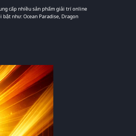
ng cấp nhiều sản phẩm giải trí online
ổi bật như: Ocean Paradise, Dragon