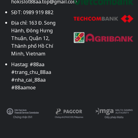
hokislot88aa.top@gmail.com
SĐT: 0989 919 882
Địa chỉ: 163 Đ. Song
Hành, Đông Hưng
Thuận, Quận 12,
Thành phố Hồ Chí
Minh, Vietnam
Hastag: #88aa
#trang_chu_88aa
#nha_cai_88aa
#88aamoe