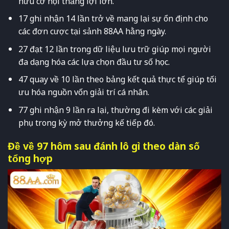
hữu cơ hội thắng lợi lớn.
17 ghi nhận 14 lần trở về mang lại sự ổn định cho
các đơn cược tại sảnh 88AA hằng ngày.
27 đạt 12 lần trong dữ liệu lưu trữ giúp mọi người
đa dạng hóa các lựa chọn đầu tư số học.
47 quay về 10 lần theo bảng kết quả thực tế giúp tối
ưu hóa nguồn vốn giải trí cá nhân.
77 ghi nhận 9 lần ra lại, thường đi kèm với các giải
phụ trong kỳ mở thưởng kế tiếp đó.
Đề về 97 hôm sau đánh lô gì theo dàn số
tổng hợp