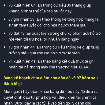
79 xuất hiện 64 lần trong dữ liệu 36 tháng giúp
khẳng định vị thế của cặp tài lộc này.
07 ghi nhận 59 lần theo thống kê tổng hợp mang lại
sự an tâm tuyệt đối cho mọi người tham gia.
70 đạt 48 lần xuất hiện trong chu kỳ phân tích hỗ trợ
hội viên tối ưu hóa lợi nhuận hằng ngày.
19 ghi nhận 44 lần trong dữ liệu thống kê giúp tăng
cường hiệu quả cho các đơn cược lô xiên.
71 xuất hiện 41 lần theo bảng kết quả thực tế ghi
nhận tại hệ thống máy chủ thương hiệu 88AA.
Bảng kế hoạch chia điểm cho dàn đề về 97 hôm sau
đánh lô gì
Mọi người hãy tham khảo bảng dữ liệu này để đưa ra
quyết định đầu tư phù hợp với điều kiện tài chính cá
nhân. Dưới đây là các tỷ lệ vào tiền gợi ý dành cho