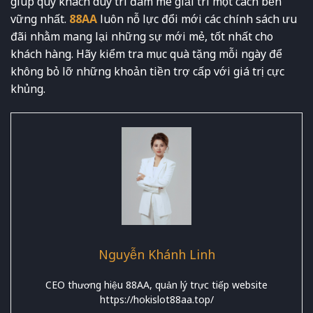
giúp quý khách duy trì đam mê giải trí một cách bền
vững nhất.
88AA
luôn nỗ lực đổi mới các chính sách ưu
đãi nhằm mang lại những sự mới mẻ, tốt nhất cho
khách hàng. Hãy kiểm tra mục quà tặng mỗi ngày để
không bỏ lỡ những khoản tiền trợ cấp với giá trị cực
khủng.
Nguyễn Khánh Linh
CEO thương hiệu 88AA, quản lý trực tiếp website
https://hokislot88aa.top/