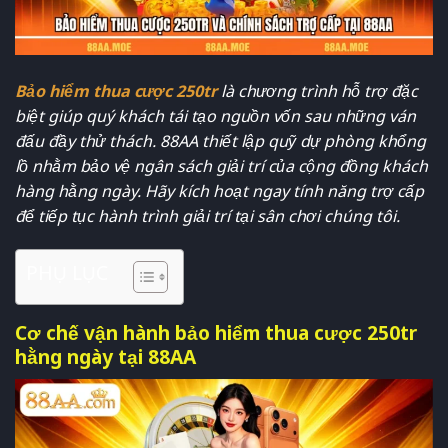
Bảo hiểm thua cược 250tr
là chương trình hỗ trợ đặc
biệt giúp quý khách tái tạo nguồn vốn sau những ván
đấu đầy thử thách. 88AA thiết lập quỹ dự phòng khổng
lồ nhằm bảo vệ ngân sách giải trí của cộng đồng khách
hàng hằng ngày. Hãy kích hoạt ngay tính năng trợ cấp
để tiếp tục hành trình giải trí tại sân chơi chúng tôi.
PHỤ LỤC
Cơ chế vận hành bảo hiểm thua cược 250tr
hằng ngày tại 88AA