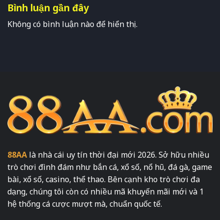
Bình luận gần đây
Không có bình luận nào để hiển thị.
88AA
là nhà cái uy tín thời đại mới 2026. Sở hữu nhiều
trò chơi đình đám như bắn cá, xổ số, nổ hũ, đá gà, game
bài, xổ số, casino, thể thao. Bên cạnh kho trò chơi đa
dạng, chúng tôi còn có nhiều mã khuyến mãi mới và 1
hệ thống cá cược mượt mà, chuẩn quốc tế.