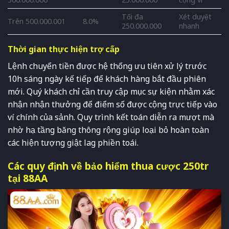
Tối đa
Xét duyệt
Trên 500.000.001
8.0%
250.000.000
nhanh
Thời gian thực hiện trợ cấp
Lệnh chuyển tiền được hệ thống ưu tiên xử lý trước
10h sáng ngày kế tiếp để khách hàng bắt đầu phiên
mới. Quý khách chỉ cần truy cập mục sự kiện nhằm xác
nhận nhận thưởng để điểm số được cộng trực tiếp vào
ví chính của sảnh. Quy trình kết toán diễn ra mượt mà
nhờ hạ tầng băng thông rộng giúp loại bỏ hoàn toàn
các hiện tượng giật lag phiền toái.
Các quy định về bảo hiểm thua cược 250tr
tại 88AA