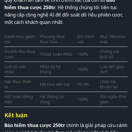
hiểm thua cược 250tr
. Hệ thống chúng tôi liên tục
nâng cấp công nghệ AI để đối soát dữ liệu phiên cược
một cách khách quan nhất:
Danh mục giám
Phương thức
Độ chính
Mục tiêu bảo
sát
thực hiện
xác
mật
Doanh thu thua
Chống sai
Thuật toán RNG
100%
cược
lệch số
Lịch sử xác
Nhật ký hệ
Lưu vết giao
100%
nhận
thống
dịch
Xác thực thiết
Chặn tài
Mã hóa vân tay
99.9%
bị
khoản ảo
Kết toán dòng
Hệ thống tự
Rút ngắn thời
100%
tiền
động
gian
Kết luận
Bảo hiểm thua cược 250tr
chính là giải pháp cứu cánh