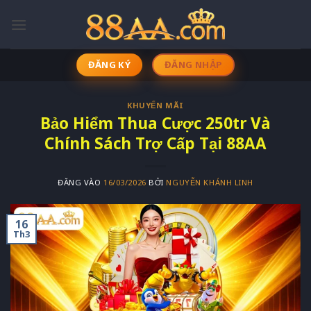
Bỏ
qua
nội
dung
ĐĂNG KÝ
ĐĂNG NHẬP
KHUYẾN MÃI
Bảo Hiểm Thua Cược 250tr Và
Chính Sách Trợ Cấp Tại 88AA
ĐĂNG VÀO
16/03/2026
BỞI
NGUYỄN KHÁNH LINH
16
Th3