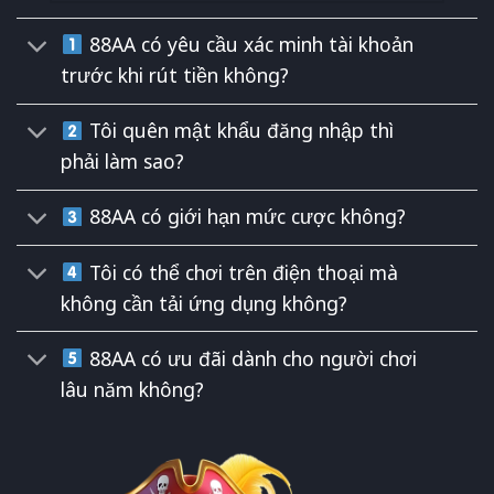
88AA có yêu cầu xác minh tài khoản
trước khi rút tiền không?
Tôi quên mật khẩu đăng nhập thì
phải làm sao?
88AA có giới hạn mức cược không?
Tôi có thể chơi trên điện thoại mà
không cần tải ứng dụng không?
88AA có ưu đãi dành cho người chơi
lâu năm không?