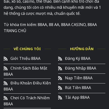
bài, xổ số, casino, thể thao. Bên cạnh kho trò chơi đa
Năm sinh:
1993
dạng, chúng tôi còn có nhiều mã khuyến mãi mới và 1
Quốc tịch:
Việt Nam
hệ thống cá cược mượt mà, chuẩn quốc tế.
Trình độ học vấn:
Từ khóa tìm kiếm: 88AA, 88 AA, 88AA CASINO, 88AA
TRANG CHỦ
Cử nhân Công nghệ Thông tin – Đại học
Công nghệ, Đại học Quốc gia Hà Nội
Thạc sĩ Quản trị Kinh doanh (MBA) – Chuyên
VỀ CHÚNG TÔI
HƯỚNG DẪN
ngành Quản trị Đổi mới & Công nghệ
Giới Thiệu 88AA
Đăng Ký 88AA
Lĩnh vực chuyên môn:
Chính Sách Bảo Mật
Đăng Nhập 88AA
88AA
Lãnh đạo và phát triển các hệ thống nền
Nạp Tiền 88AA
tảng giải trí trực tuyến hiện đại
Điều Khoản Điều Kiện
Rút Tiền 88AA
88AA
Xây dựng chiến lược tăng trưởng sản phẩm
và mở rộng hệ sinh thái dịch vụ số
Tải App 88AA
Chơi Có Trách Nhiệm
88AA
Ứng dụng công nghệ dữ liệu và phân tích