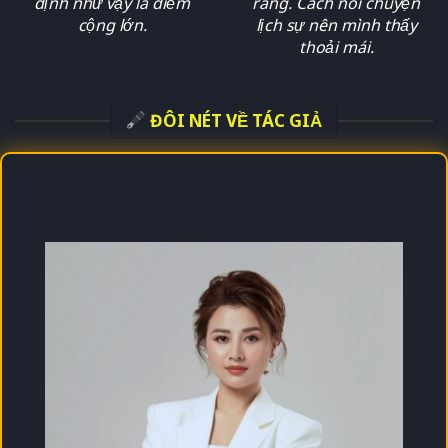
định như vậy là điểm
ràng. Cách nói chuyện
cộng lớn.
lịch sự nên mình thấy
thoải mái.
ĐÔI NÉT VỀ TÁC GIẢ