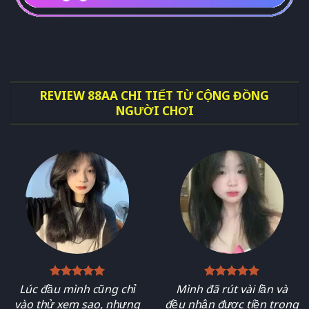
REVIEW 88AA CHI TIẾT TỪ CỘNG ĐỒNG
NGƯỜI CHƠI
Lúc đầu mình cũng chỉ
Mình đã rút vài lần và
vào thử xem sao, nhưng
đều nhận được tiền trong