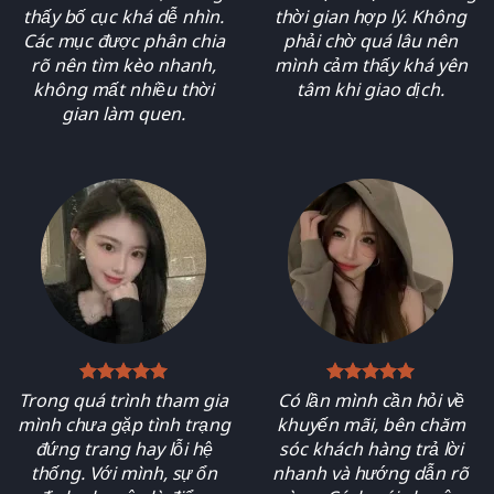
thấy bố cục khá dễ nhìn.
thời gian hợp lý. Không
Các mục được phân chia
phải chờ quá lâu nên
rõ nên tìm kèo nhanh,
mình cảm thấy khá yên
không mất nhiều thời
tâm khi giao dịch.
gian làm quen.
Trong quá trình tham gia
Có lần mình cần hỏi về
mình chưa gặp tình trạng
khuyến mãi, bên chăm
đứng trang hay lỗi hệ
sóc khách hàng trả lời
thống. Với mình, sự ổn
nhanh và hướng dẫn rõ